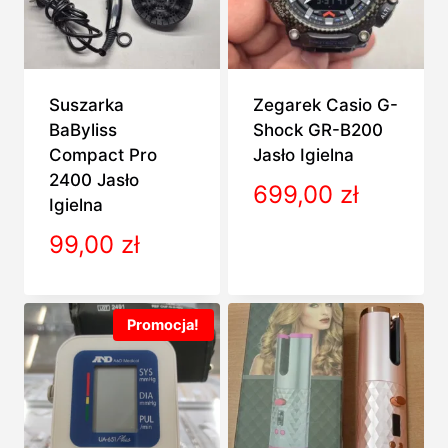
Suszarka
Zegarek Casio G-
BaByliss
Shock GR-B200
Compact Pro
Jasło Igielna
2400 Jasło
699,00
zł
Igielna
99,00
zł
Promocja!