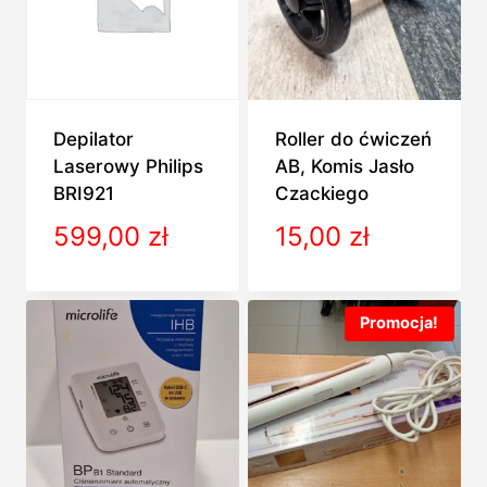
Depilator
Roller do ćwiczeń
Laserowy Philips
AB, Komis Jasło
BRI921
Czackiego
599,00
zł
15,00
zł
Promocja!