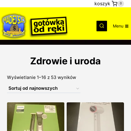
Przejdź
koszyk
0
do
treści
Menu
Zdrowie i uroda
Posortowane
Wyświetlanie 1–16 z 53 wyników
według
najnowszych