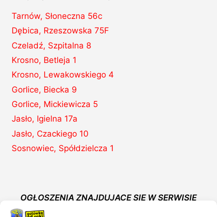
Tarnów, Słoneczna 56c
Dębica, Rzeszowska 75F
Czeladź, Szpitalna 8
Krosno, Betleja 1
Krosno, Lewakowskiego 4
Gorlice, Biecka 9
Gorlice, Mickiewicza 5
Jasło, Igielna 17a
Jasło, Czackiego 10
Sosnowiec, Spółdzielcza 1
OGŁOSZENIA ZNAJDUJĄCE SIĘ W SERWISIE
WWW.KOMISMADEJ.PL NIE STANOWIĄ OFERTY