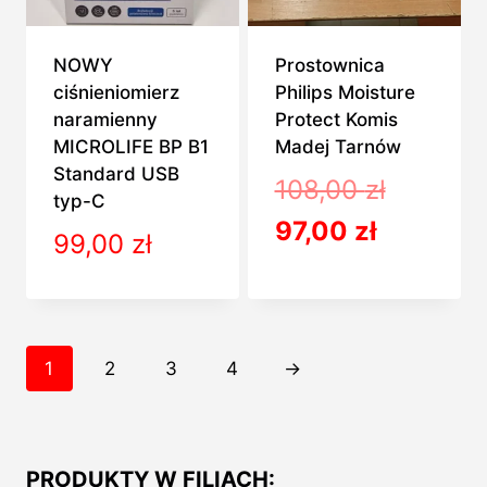
NOWY
Prostownica
ciśnieniomierz
Philips Moisture
naramienny
Protect Komis
MICROLIFE BP B1
Madej Tarnów
Standard USB
Pierwot
108,00
zł
typ-C
Aktualna
cena
97,00
zł
99,00
zł
cena
wynosił
wynosi:
108,00 z
97,00 zł.
1
2
3
4
→
PRODUKTY W FILIACH: