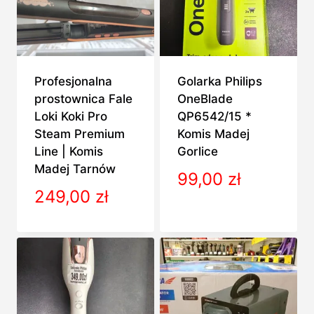
Profesjonalna
Golarka Philips
prostownica Fale
OneBlade
Loki Koki Pro
QP6542/15 *
Steam Premium
Komis Madej
Line | Komis
Gorlice
Madej Tarnów
99,00
zł
249,00
zł