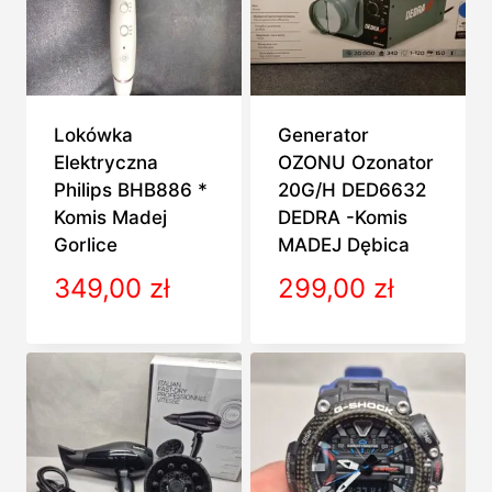
Lokówka
Generator
Elektryczna
OZONU Ozonator
Philips BHB886 *
20G/H DED6632
Komis Madej
DEDRA -Komis
Gorlice
MADEJ Dębica
349,00
zł
299,00
zł