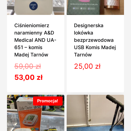
Ciśnieniomierz
Designerska
naramienny A&D
lokówka
Medical AND UA-
bezprzewodowa
651 – komis
USB Komis Madej
Madej Tarnów
Tarnów
Pierwotna
59,00
zł
25,00
zł
cena
Aktualna
53,00
zł
wynosiła:
cena
59,00 zł.
wynosi:
Promocja!
53,00 zł.