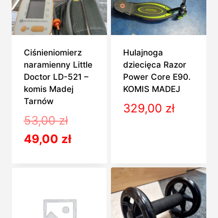
Ciśnieniomierz
Hulajnoga
naramienny Little
dziecięca Razor
Doctor LD-521 –
Power Core E90.
komis Madej
KOMIS MADEJ
Tarnów
329,00
zł
Pierwotna
53,00
zł
cena
Aktualna
49,00
zł
wynosiła:
cena
53,00 zł.
wynosi:
49,00 zł.