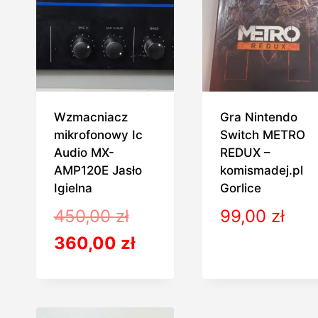
Wzmacniacz
Gra Nintendo
mikrofonowy Ic
Switch METRO
Audio MX-
REDUX –
AMP120E Jasło
komismadej.pl
Igielna
Gorlice
Pierwotna
450,00
zł
99,00
zł
cena
Aktualna
360,00
zł
wynosiła:
cena
450,00 zł.
wynosi: