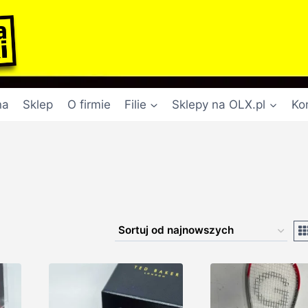
na
Sklep
O firmie
Filie
Sklepy na OLX.pl
Ko