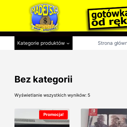
Przejdź
do
treści
Kategorie produktów
Strona głów
Bez kategorii
Posortowane
Wyświetlanie wszystkich wyników: 5
według
najnowszych
Promocja!