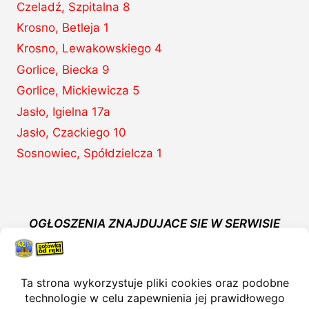
Czeladź, Szpitalna 8
Krosno, Betleja 1
Krosno, Lewakowskiego 4
Gorlice, Biecka 9
Gorlice, Mickiewicza 5
Jasło, Igielna 17a
Jasło, Czackiego 10
Sosnowiec, Spółdzielcza 1
OGŁOSZENIA ZNAJDUJĄCE SIĘ W SERWISIE
WWW.KOMISMADEJ.PL NIE STANOWIĄ OFERTY
W MYŚL ART. 66, PAR. 1 KODEKSU CYWILNEGO.
Polityka prywatności
Regulamin