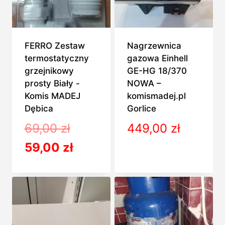
FERRO Zestaw
Nagrzewnica
termostatyczny
gazowa Einhell
grzejnikowy
GE-HG 18/370
prosty Biały -
NOWA –
Komis MADEJ
komismadej.pl
Dębica
Gorlice
Pierwotna
69,00
zł
449,00
zł
cena
Aktualna
59,00
zł
wynosiła:
cena
69,00 zł.
wynosi:
59,00 zł.