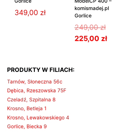
Gorlice
ModelCP 400 –
komismadej.pl
349,00
zł
Gorlice
Pierwot
249,00
zł
cena
Aktual
225,00
zł
wynosił
cena
249,00 z
wynosi
PRODUKTY W FILIACH:
225,00 
Tarnów, Słoneczna 56c
Dębica, Rzeszowska 75F
Czeladź, Szpitalna 8
Krosno, Betleja 1
Krosno, Lewakowskiego 4
Gorlice, Biecka 9