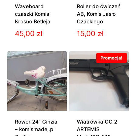
Waveboard
Roller do ćwiczeń
czaszki Komis
AB, Komis Jasło
Krosno Betleja
Czackiego
45,00
zł
15,00
zł
Promocja!
Rower 24″ Cinzia
Wiatrówka CO 2
– komismadej.pl
ARTEMIS