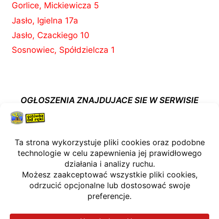
Gorlice, Mickiewicza 5
Jasło, Igielna 17a
Jasło, Czackiego 10
Sosnowiec, Spółdzielcza 1
OGŁOSZENIA ZNAJDUJĄCE SIĘ W SERWISIE
WWW.KOMISMADEJ.PL NIE STANOWIĄ OFERTY
W MYŚL ART. 66, PAR. 1 KODEKSU CYWILNEGO.
Polityka prywatności
Regulamin
Moje konto
Liczba wizyt: Dzisiaj 92; Wszystkie wizyty:
96264; Użytkownicy on-line: 1