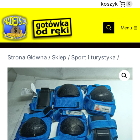
Przejdź
koszyk
0
do
treści
Menu
Strona Główna
/
Sklep
/
Sport i turystyka
/