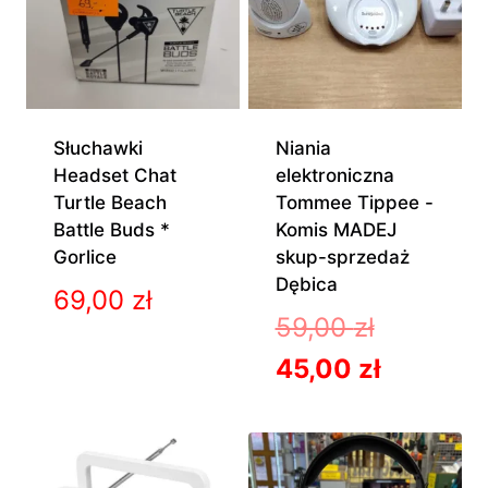
Słuchawki
Niania
Headset Chat
elektroniczna
Turtle Beach
Tommee Tippee -
Battle Buds *
Komis MADEJ
Gorlice
skup-sprzedaż
Dębica
69,00
zł
Pierwotn
59,00
zł
cena
Aktualn
45,00
zł
wynosiła
cena
59,00 zł.
wynosi: