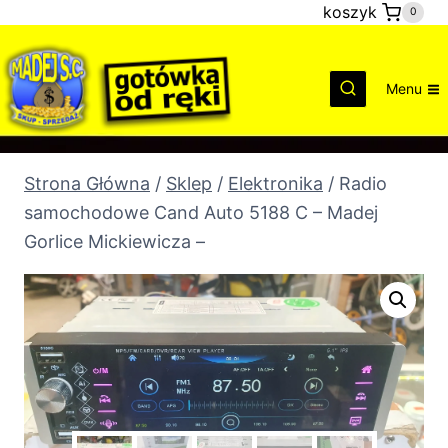
Przejdź
koszyk
0
do
treści
Menu
Strona Główna
/
Sklep
/
Elektronika
/
Radio
samochodowe Cand Auto 5188 C – Madej
Gorlice Mickiewicza –