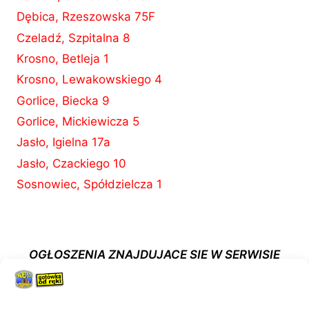
Dębica, Rzeszowska 75F
Czeladź, Szpitalna 8
Krosno, Betleja 1
Krosno, Lewakowskiego 4
Gorlice, Biecka 9
Gorlice, Mickiewicza 5
Jasło, Igielna 17a
Jasło, Czackiego 10
Sosnowiec, Spółdzielcza 1
OGŁOSZENIA ZNAJDUJĄCE SIĘ W SERWISIE
WWW.KOMISMADEJ.PL NIE STANOWIĄ OFERTY
W MYŚL ART. 66, PAR. 1 KODEKSU CYWILNEGO.