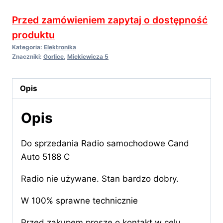
samochodowe
Przed zamówieniem zapytaj o dostępność
Cand
produktu
Auto
Kategoria:
Elektronika
5188
Znaczniki:
Gorlice
,
Mickiewicza 5
C
-
Opis
Madej
Gorlice
Opis
Mickiewicza
-
Do sprzedania Radio samochodowe Cand
Auto 5188 C
Radio nie używane. Stan bardzo dobry.
W 100% sprawne technicznie
Przed zakupem proszę o kontakt w celu