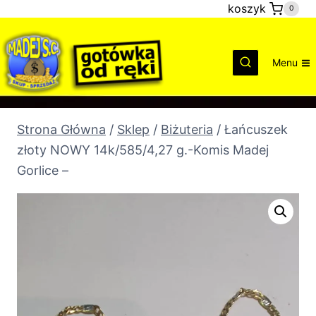
Przejdź
koszyk
0
do
treści
Menu
Strona Główna
/
Sklep
/
Biżuteria
/
Łańcuszek
złoty NOWY 14k/585/4,27 g.-Komis Madej
Gorlice –