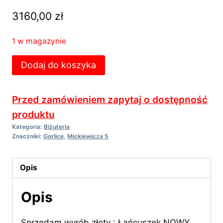
3160,00
zł
1 w magazynie
ilość
Dodaj do koszyka
Łańcuszek
złoty
Przed zamówieniem zapytaj o dostępność
NOWY
produktu
14k/585/4,27
Kategoria:
Biżuteria
g.-
Znaczniki:
Gorlice
,
Mickiewicza 5
Komis
Madej
Opis
Gorlice
-
Opis
Sprzedam wyrób złoty : Łańcuszek NOWY