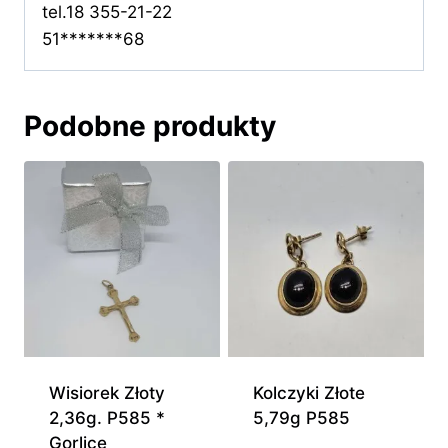
tel.18 355-21-22
51*******68
Podobne produkty
Wisiorek Złoty
Kolczyki Złote
2,36g. P585 *
5,79g P585
Gorlice